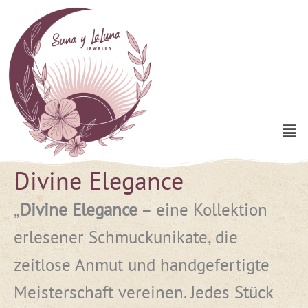
Zum
Inhalt
springen
Men
Divine Elegance
Nach
Aktualität
sortiert
„
Divine Elegance
– eine Kollektion
erlesener Schmuckunikate, die
zeitlose Anmut und handgefertigte
Meisterschaft vereinen. Jedes Stück