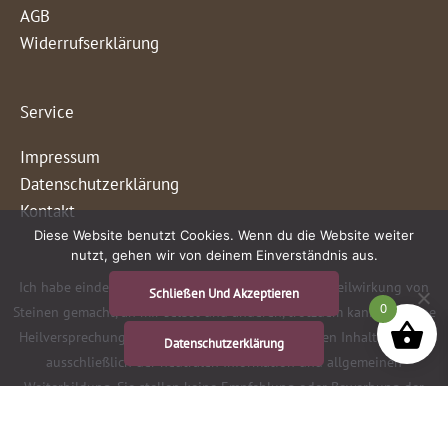
AGB
Widerrufserklärung
Service
Impressum
Datenschutzerklärung
Kontakt
Diese Website benutzt Cookies. Wenn du die Website weiter
nutzt, gehen wir von deinem Einverständnis aus.
Ich habe eindeutige, positive Erfahrungen mit der Heilwirkung von
Schließen Und Akzeptieren
0
Steinen gemacht, an mir selbst und anderen, trotzdem kann ich keine
Heilversprechungen abgeben. Die hier dargestellten Inhalte dienen
Datenschutzerklärung
ausschließlich der neutralen Information und allgemeinen
Weiterbildung. Sie stellen keine Empfehlung oder Bewerbung der
beschriebenen oder erwähnten diagnostischen Methoden,
Behandlungen oder Arzneimittel dar. Der Text erhebt weder einen