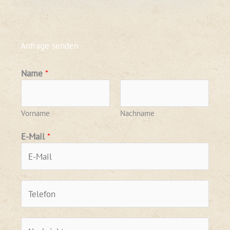
Anfrage senden
Name
*
Vorname
Nachname
E-Mail
*
T
e
l
N
e