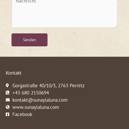
a
f
c
o
h
n
r
i
c
Senden
h
t
Kontakt
Gorgastraße 40/10/3, 2763 Pernitz
+43 680 2150694
kontakt@sunaylaluna.com
www.sunaylaluna.com
Facebook