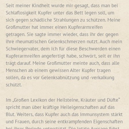
Seit meiner Kindheit wurde mir gesagt, dass man bei
Schlaflosigkeit Kupfer unter das Bett legen soll, um
sich gegen schädliche Strahlungen zu schützen. Meine
Großmutter hat immer einen Kupferarmreifen
getragen. Sie sagte immer wieder, dass ihr der gegen
ihre rheumatischen Gelenkschmerzen nutzt. Auch mein
Schwiegervater, dem ich für diese Beschwerden einen
Kupferarmreifen angefertigt habe, schwört, seit er ihn
trägt darauf. Meine Großmutter meinte auch, dass alle
Menschen ab einem gewissen Alter Kupfer tragen
sollen, da es vor Gelenksabnützung und -verkalkung
schützt.
Im „Großen Lexikon der Heilsteine, Kräuter und Düfte“
spricht man über kräftige Heileigenschaften auf das
Blut. Weiters, dass Kupfer auch das Immunsystem stärkt
und Frauen, durch seine entkrampfenden Eigenschaften
bei ihrer Periode unterstützt. Die letzte Aussage führt