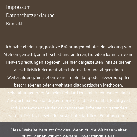
Impressum
Datenschutzerklärung
Kontakt
Ich habe eindeutige, positive Erfahrungen mit der Heilwirkung von
Steinen gemacht, an mir selbst und anderen, trotzdem kann ich keine
Heilversprechungen abgeben. Die hier dargestellten Inhalte dienen
ausschließlich der neutralen Information und allgemeinen
Weiterbildung. Sie stellen keine Empfehlung oder Bewerbung der
beschriebenen oder erwähnten diagnostischen Methoden,
Behandlungen oder Arzneimittel dar. Der Text erhebt weder einen
Anspruch auf Vollständigkeit noch kann die Aktualität, Richtigkeit
und Ausgewogenheit der dargebotenen Information garantiert
werden. Der Text ersetzt keinesfalls die fachliche Beratung durch
einen Arzt oder Apotheker und er darf nicht als Grundlage zur
Diese Website benutzt Cookies. Wenn du die Website weiter
eigenständigen Diagnose und Beginn, Änderung oder Beendigung
nutzt, gehen wir von deinem Einverständnis aus.