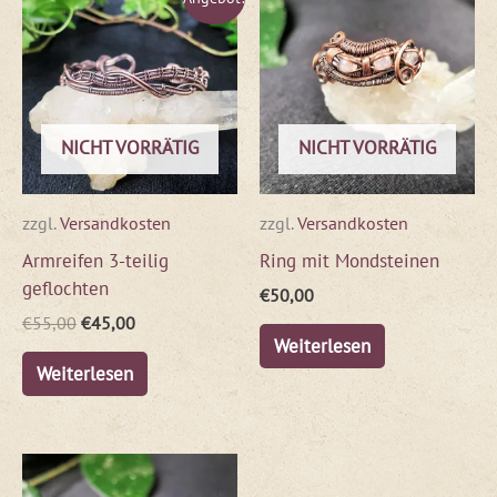
Preis
Preis
war:
ist:
€55,00
€45,00.
NICHT VORRÄTIG
NICHT VORRÄTIG
zzgl.
Versandkosten
zzgl.
Versandkosten
Armreifen 3-teilig
Ring mit Mondsteinen
geflochten
€
50,00
€
55,00
€
45,00
Weiterlesen
Weiterlesen