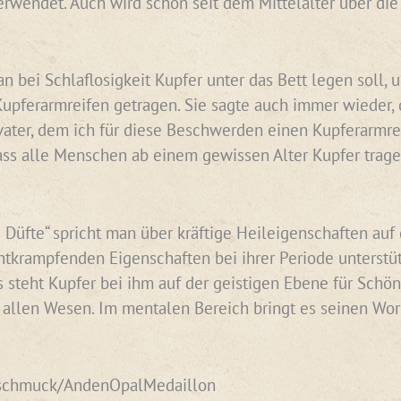
erwendet. Auch wird schon seit dem Mittelalter über d
n bei Schlaflosigkeit Kupfer unter das Bett legen soll,
pferarmreifen getragen. Sie sagte auch immer wieder, 
er, dem ich für diese Beschwerden einen Kupferarmreife
ss alle Menschen ab einem gewissen Alter Kupfer tragen
 Düfte“ spricht man über kräftige Heileigenschaften auf
tkrampfenden Eigenschaften bei ihrer Periode unterstüt
s steht Kupfer bei ihm auf der geistigen Ebene für Schön
allen Wesen. Im mentalen Bereich bringt es seinen Worte
vschmuck/AndenOpalMedaillon