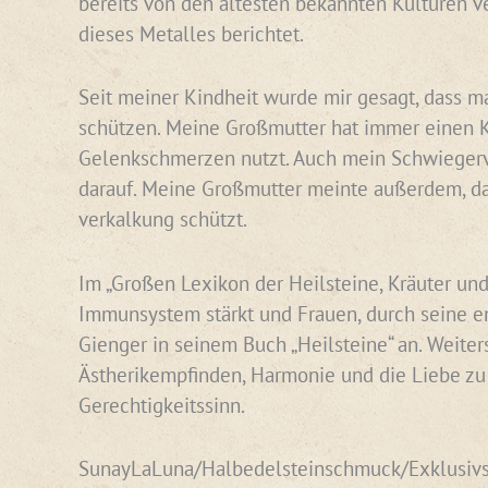
bereits von den ältesten bekannten Kulturen v
dieses Metalles berichtet.
Seit meiner Kindheit wurde mir gesagt, dass ma
schützen. Meine Großmutter hat immer einen Ku
Gelenkschmerzen nutzt. Auch mein Schwiegervat
darauf. Meine Großmutter meinte außerdem, da
verkalkung schützt.
Im „Großen Lexikon der Heilsteine, Kräuter und
Immunsystem stärkt und Frauen, durch seine en
Gienger in seinem Buch „Heilsteine“ an. Weiter
Ästherikempfinden, Harmonie und die Liebe zu 
Gerechtigkeitssinn.
SunayLaLuna/Halbedelsteinschmuck/Exklusi