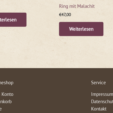
Ring mit Malachit
€
47,00
terlesen
Weiterlesen
neshop
Service
 Konto
Impressu
nkorb
Datenschu
e
Kontakt