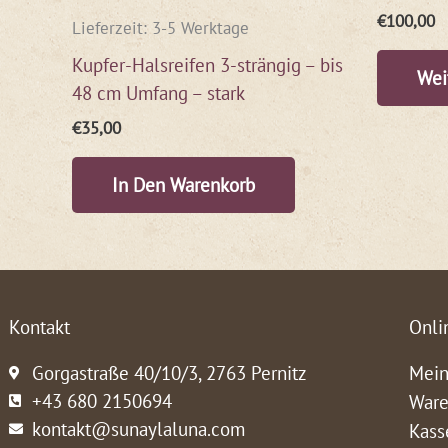
€
100,00
Lieferzeit:
3-5 Werktage
Kupfer-Halsreifen 3-strängig – bis
Wei
48 cm Umfang – stark
€
35,00
In Den Warenkorb
Kontakt
Onli
Gorgastraße 40/10/3, 2763 Pernitz
Mein
+43 680 2150694
Ware
kontakt@sunaylaluna.com
Kass