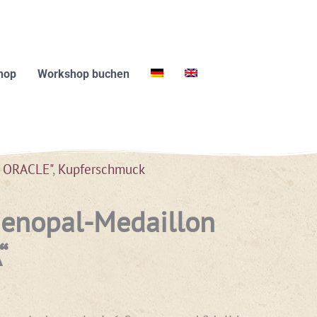
hop
Workshop buchen
S ORACLE"
,
Kupferschmuck
enopal-Medaillon
“