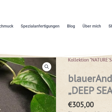
schmuck
Spezialanfertigungen
Blog
Über mich
S
Kollektion "NATURE´
blauerAnd
„DEEP SEA
€
305,00