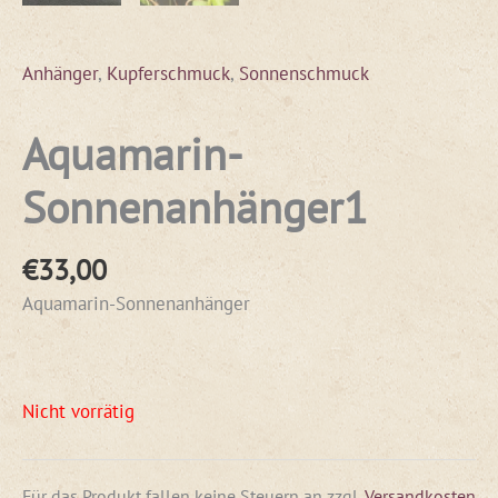
Anhänger
,
Kupferschmuck
,
Sonnenschmuck
Aquamarin-
Sonnenanhänger1
€
33,00
Aquamarin-Sonnenanhänger
Nicht vorrätig
Für das Produkt fallen keine Steuern an
zzgl.
Versandkosten