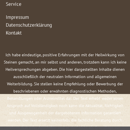
Service
Impressum
Datenschutzerklärung
Kontakt
Ich habe eindeutige, positive Erfahrungen mit der Heilwirkung von
Steinen gemacht, an mir selbst und anderen, trotzdem kann ich keine
Heilversprechungen abgeben. Die hier dargestellten Inhalte dienen
ausschließlich der neutralen Information und allgemeinen
Weiterbildung. Sie stellen keine Empfehlung oder Bewerbung der
beschriebenen oder erwähnten diagnostischen Methoden,
Behandlungen oder Arzneimittel dar. Der Text erhebt weder einen
Anspruch auf Vollständigkeit noch kann die Aktualität, Richtigkeit
und Ausgewogenheit der dargebotenen Information garantiert
werden. Der Text ersetzt keinesfalls die fachliche Beratung durch
einen Arzt oder Apotheker und er darf nicht als Grundlage zur