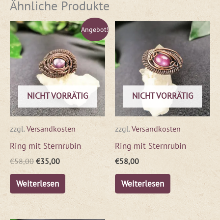
Ähnliche Produkte
Ursprünglicher
Aktueller
Angebot!
Preis
Preis
war:
ist:
€58,00
€35,00.
NICHT VORRÄTIG
NICHT VORRÄTIG
zzgl.
Versandkosten
zzgl.
Versandkosten
Ring mit Sternrubin
Ring mit Sternrubin
€
58,00
€
35,00
€
58,00
Weiterlesen
Weiterlesen