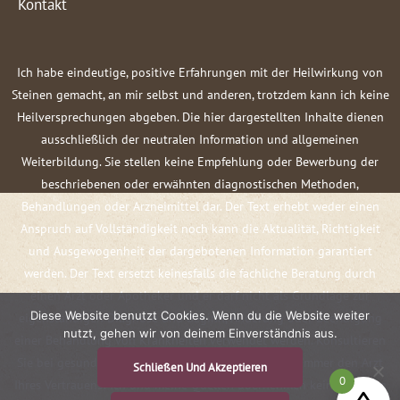
Kontakt
Ich habe eindeutige, positive Erfahrungen mit der Heilwirkung von
Steinen gemacht, an mir selbst und anderen, trotzdem kann ich keine
Heilversprechungen abgeben. Die hier dargestellten Inhalte dienen
ausschließlich der neutralen Information und allgemeinen
Weiterbildung. Sie stellen keine Empfehlung oder Bewerbung der
beschriebenen oder erwähnten diagnostischen Methoden,
Behandlungen oder Arzneimittel dar. Der Text erhebt weder einen
Anspruch auf Vollständigkeit noch kann die Aktualität, Richtigkeit
und Ausgewogenheit der dargebotenen Information garantiert
werden. Der Text ersetzt keinesfalls die fachliche Beratung durch
einen Arzt oder Apotheker und er darf nicht als Grundlage zur
Diese Website benutzt Cookies. Wenn du die Website weiter
eigenständigen Diagnose und Beginn, Änderung oder Beendigung
nutzt, gehen wir von deinem Einverständnis aus.
einer Behandlung von Krankheiten verwendet werden. Konsultieren
Sie bei gesundheitlichen Fragen oder Beschwerden immer den Arzt
Schließen Und Akzeptieren
0
Ihres Vertrauens! Ich und meine Quellen übernehmen keine Haftung