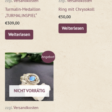
zzgl.
Versandkosten
zzgl.
Versandkosten
Turmalin-Medaillon
Ring mit Chrysokoll
„TURMALINSPIEL“
€
50,00
€
309,00
Weiterlesen
Weiterlesen
Ursprünglicher
Aktueller
Angebot!
Preis
Preis
war:
ist:
€79,00
€47,00.
NICHT VORRÄTIG
zzgl.
Versandkosten