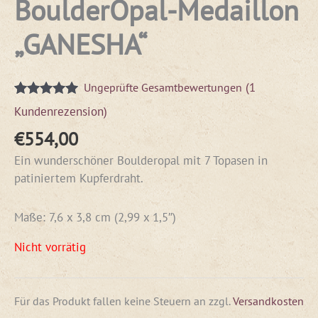
BoulderOpal-Medaillon
„GANESHA“
(
1
Ungeprüfte Gesamtbewertungen
Bewertet mit
1
Kundenrezension)
5.00
von 5,
basierend
€
554,00
auf
Kundenbewertung
Ein wunderschöner Boulderopal mit 7 Topasen in
patiniertem Kupferdraht.
Maße: 7,6 x 3,8 cm (2,99 x 1,5″)
Nicht vorrätig
Für das Produkt fallen keine Steuern an
zzgl.
Versandkosten