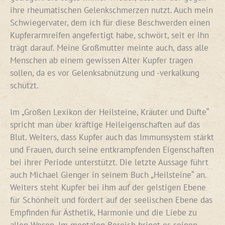
ihre rheumatischen Gelenkschmerzen nutzt. Auch mein
Schwiegervater, dem ich für diese Beschwerden einen
Kupferarmreifen angefertigt habe, schwört, seit er ihn
trägt darauf. Meine Großmutter meinte auch, dass alle
Menschen ab einem gewissen Alter Kupfer tragen
sollen, da es vor Gelenksabnützung und -verkalkung
schützt.
Im „Großen Lexikon der Heilsteine, Kräuter und Düfte“
spricht man über kräftige Heileigenschaften auf das
Blut. Weiters, dass Kupfer auch das Immunsystem stärkt
und Frauen, durch seine entkrampfenden Eigenschaften
bei ihrer Periode unterstützt. Die letzte Aussage führt
auch Michael Gienger in seinem Buch „Heilsteine“ an.
Weiters steht Kupfer bei ihm auf der geistigen Ebene
für Schönheit und fördert auf der seelischen Ebene das
Empfinden für Ästhetik, Harmonie und die Liebe zu
allen Wesen. Im mentalen Bereich bringt es seinen