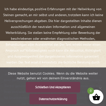
Ich habe eindeutige, positive Erfahrungen mit der Heilwirkung von
Steinen gemacht, an mir selbst und anderen, trotzdem kann ich keine
Heilversprechungen abgeben. Die hier dargestellten Inhalte dienen
ausschließlich der neutralen Information und allgemeinen
Weiterbildung. Sie stellen keine Empfehlung oder Bewerbung der
beschriebenen oder erwähnten diagnostischen Methoden,
Behandlungen oder Arzneimittel dar. Der Text erhebt weder einen
Anspruch auf Vollständigkeit noch kann die Aktualität, Richtigkeit
und Ausgewogenheit der dargebotenen Information garantiert
werden. Der Text ersetzt keinesfalls die fachliche Beratung durch
einen Arzt oder Apotheker und er darf nicht als Grundlage zur
Diese Website benutzt Cookies. Wenn du die Website weiter
eigenständigen Diagnose und Beginn, Änderung oder Beendigung
nutzt, gehen wir von deinem Einverständnis aus.
einer Behandlung von Krankheiten verwendet werden. Konsultieren
Sie bei gesundheitlichen Fragen oder Beschwerden immer den Arzt
Schließen Und Akzeptieren
0
Ihres Vertrauens! Ich und meine Quellen übernehmen keine Haftung
für Unannehmlichkeiten oder Schäden, die sich aus der Anwendung
Datenschutzerklärung
der hier dargestellten Information ergeben.