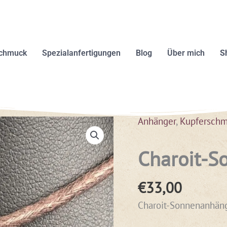
schmuck
Spezialanfertigungen
Blog
Über mich
S
Anhänger
,
Kupfersch
Charoit-S
€
33,00
Charoit-Sonnenanhän