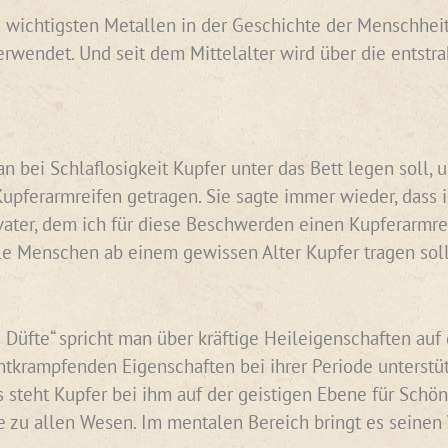
 wichtigsten Metallen in der Geschichte der Menschheit. 
erwendet. Und seit dem Mittelalter wird über die entst
n bei Schlaflosigkeit Kupfer unter das Bett legen soll,
pferarmreifen getragen. Sie sagte immer wieder, dass 
er, dem ich für diese Beschwerden einen Kupferarmreife
le Menschen ab einem gewissen Alter Kupfer tragen sol
 Düfte“ spricht man über kräftige Heileigenschaften auf 
tkrampfenden Eigenschaften bei ihrer Periode unterstüt
s steht Kupfer bei ihm auf der geistigen Ebene für Schö
 zu allen Wesen. Im mentalen Bereich bringt es seinen W