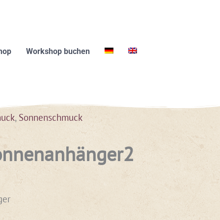
hop
Workshop buchen
muck
,
Sonnenschmuck
onnenanhänger2
ger