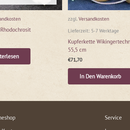
andkosten
zzgl.
Versandkosten
 Rhodochrosit
Lieferzeit:
5-7 Werktage
Kupferkette Wikingertechn
55,5 cm
terlesen
€
71,70
In Den Warenkorb
neshop
Service