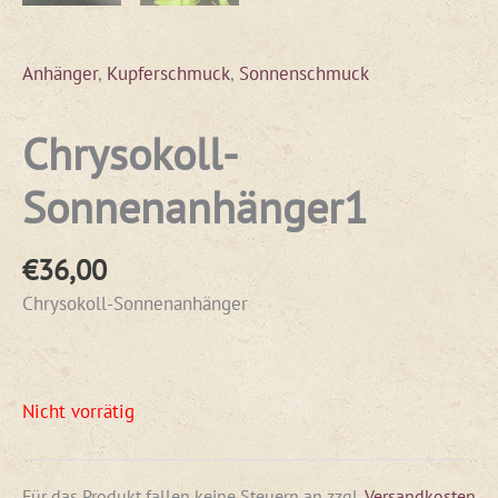
Anhänger
,
Kupferschmuck
,
Sonnenschmuck
Chrysokoll-
Sonnenanhänger1
€
36,00
Chrysokoll-Sonnenanhänger
Nicht vorrätig
Für das Produkt fallen keine Steuern an
zzgl.
Versandkosten