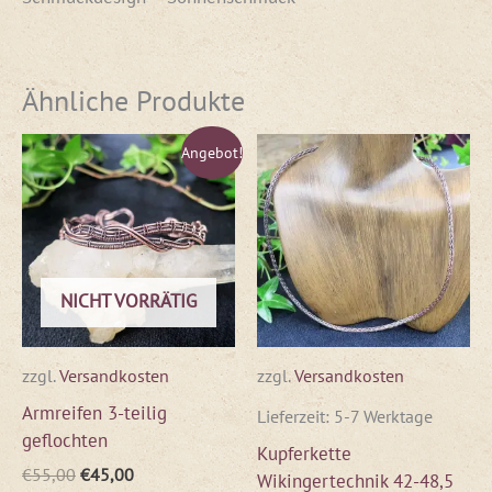
Ähnliche Produkte
Ursprünglicher
Aktueller
Angebot!
Preis
Preis
war:
ist:
€55,00
€45,00.
NICHT VORRÄTIG
zzgl.
Versandkosten
zzgl.
Versandkosten
Armreifen 3-teilig
Lieferzeit:
5-7 Werktage
geflochten
Kupferkette
€
55,00
€
45,00
Wikingertechnik 42-48,5