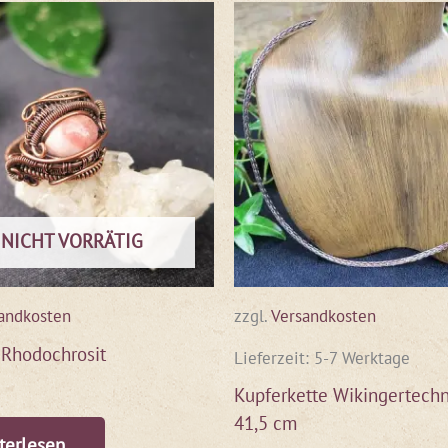
NICHT VORRÄTIG
andkosten
zzgl.
Versandkosten
 Rhodochrosit
Lieferzeit:
5-7 Werktage
Kupferkette Wikingertechn
41,5 cm
terlesen