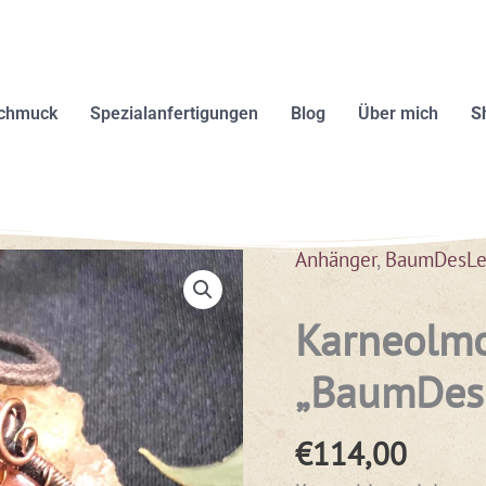
schmuck
Spezialanfertigungen
Blog
Über mich
S
Anhänger
,
BaumDesLe
Karneolm
„BaumDes
€
114,00