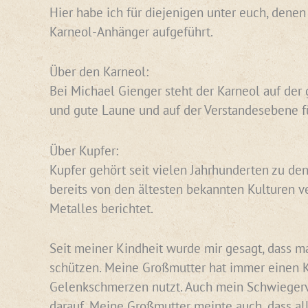
Hier habe ich für diejenigen unter euch, dene
Karneol-Anhänger aufgeführt.
Über den Karneol:
Bei Michael Gienger steht der Karneol auf der 
und gute Laune und auf der Verstandesebene f
Über Kupfer:
Kupfer gehört seit vielen Jahrhunderten zu den
bereits von den ältesten bekannten Kulturen v
Metalles berichtet.
Seit meiner Kindheit wurde mir gesagt, dass ma
schützen. Meine Großmutter hat immer einen Ku
Gelenkschmerzen nutzt. Auch mein Schwiegervat
darauf. Meine Großmutter meinte auch, dass al