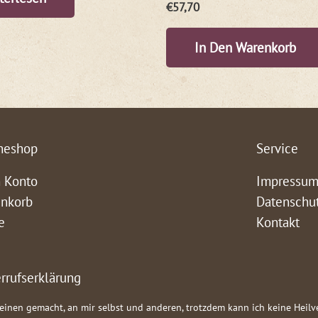
€
57,70
In Den Warenkorb
neshop
Service
 Konto
Impressu
nkorb
Datenschu
e
Kontakt
rrufserklärung
teinen gemacht, an mir selbst und anderen, trotzdem kann ich keine Heil