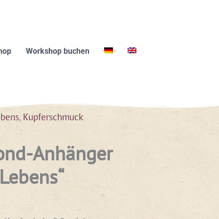
hop
Workshop buchen
bens
,
Kupferschmuck
ond-Anhänger
Lebens“