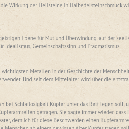
n die Wirkung der Heilsteine in Halbedelsteinschmuck wi
geistigen Ebene für Mut und Überwindung, auf der seelisc
ür Idealismus, Gemeinschaftssinn und Pragmatismus.
 wichtigsten Metallen in der Geschichte der Menschheit. 
erwendet. Und seit dem Mittelalter wird über die entst
n bei Schlaflosigkeit Kupfer unter das Bett legen soll,
pferarmreifen getragen. Sie sagte immer wieder, dass 
er, dem ich für diese Beschwerden einen Kupferarmreife
le Menschen ab einem gewissen Alter Kupfer tragen sol