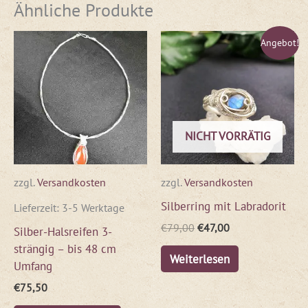
Ähnliche Produkte
Ursprünglicher
Aktueller
Angebot!
Preis
Preis
war:
ist:
€79,00
€47,00.
NICHT VORRÄTIG
zzgl.
Versandkosten
zzgl.
Versandkosten
Silberring mit Labradorit
Lieferzeit:
3-5 Werktage
€
79,00
€
47,00
Silber-Halsreifen 3-
strängig – bis 48 cm
Weiterlesen
Umfang
€
75,50