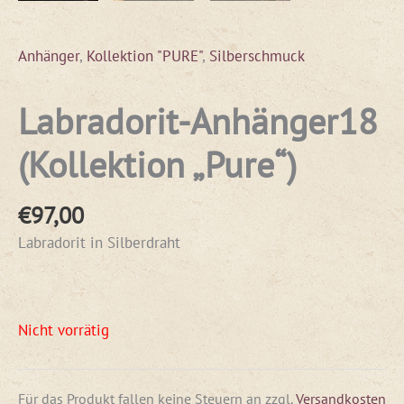
Anhänger
,
Kollektion "PURE"
,
Silberschmuck
Labradorit-Anhänger18
(Kollektion „Pure“)
€
97,00
Labradorit in Silberdraht
Nicht vorrätig
Für das Produkt fallen keine Steuern an
zzgl.
Versandkosten