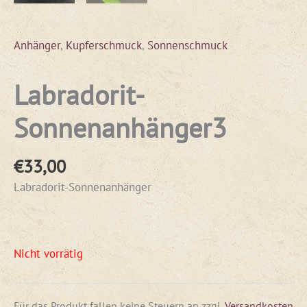
Anhänger
,
Kupferschmuck
,
Sonnenschmuck
Labradorit-
Sonnenanhänger3
€
33,00
Labradorit-Sonnenanhänger
Nicht vorrätig
Für das Produkt fallen keine Steuern an
zzgl.
Versandkosten