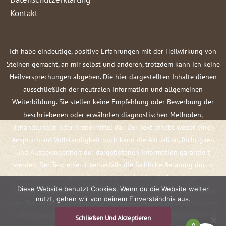
Kontakt
Ich habe eindeutige, positive Erfahrungen mit der Heilwirkung von
Steinen gemacht, an mir selbst und anderen, trotzdem kann ich keine
Heilversprechungen abgeben. Die hier dargestellten Inhalte dienen
ausschließlich der neutralen Information und allgemeinen
Weiterbildung. Sie stellen keine Empfehlung oder Bewerbung der
beschriebenen oder erwähnten diagnostischen Methoden,
Behandlungen oder Arzneimittel dar. Der Text erhebt weder einen
Anspruch auf Vollständigkeit noch kann die Aktualität, Richtigkeit
und Ausgewogenheit der dargebotenen Information garantiert
werden. Der Text ersetzt keinesfalls die fachliche Beratung durch
einen Arzt oder Apotheker und er darf nicht als Grundlage zur
Diese Website benutzt Cookies. Wenn du die Website weiter
eigenständigen Diagnose und Beginn, Änderung oder Beendigung
nutzt, gehen wir von deinem Einverständnis aus.
einer Behandlung von Krankheiten verwendet werden. Konsultieren
Sie bei gesundheitlichen Fragen oder Beschwerden immer den Arzt
Schließen Und Akzeptieren
0