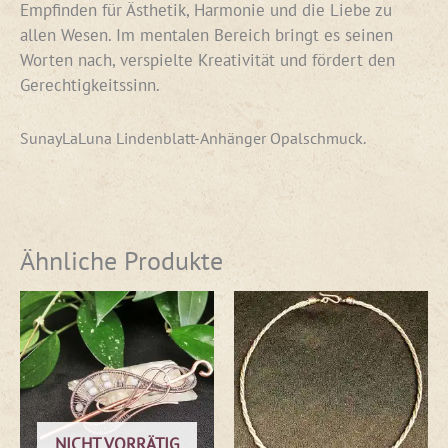
Empfinden für Ästhetik, Harmonie und die Liebe zu
allen Wesen. Im mentalen Bereich bringt es seinen
Worten nach, verspielte Kreativität und fördert den
Gerechtigkeitssinn.
SunayLaLuna Lindenblatt-Anhänger Opalschmuck.
Ähnliche Produkte
NICHT VORRÄTIG