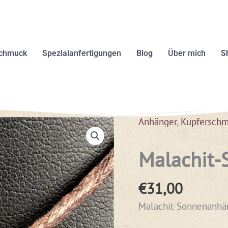
schmuck
Spezialanfertigungen
Blog
Über mich
S
Anhänger
,
Kupfersch
Malachit-
Sonnenanhänger2
Menge
Malachit
€
31,00
Malachit-Sonnenanhä