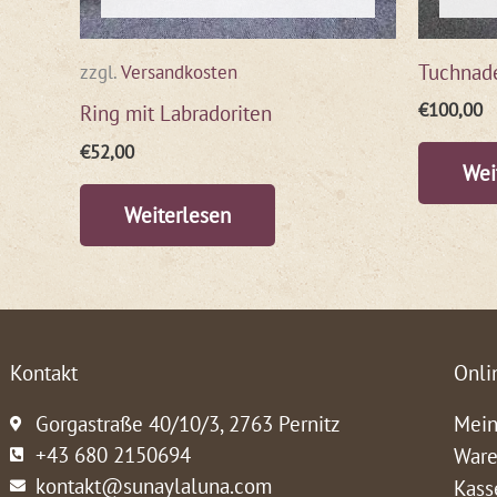
Tuchnade
zzgl.
Versandkosten
€
100,00
Ring mit Labradoriten
€
52,00
Wei
Weiterlesen
Kontakt
Onli
Gorgastraße 40/10/3, 2763 Pernitz
Mein
+43 680 2150694
Ware
kontakt@sunaylaluna.com
Kass