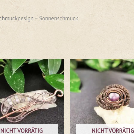
Schmuckdesign – Sonnenschmuck
Ursprünglicher
Aktueller
Preis
Preis
war:
ist:
€58,00
€35,00.
NICHT VORRÄTIG
NICHT VORRÄTIG