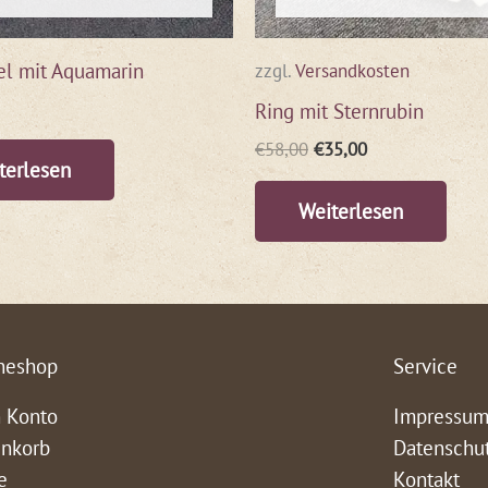
l mit Aquamarin
zzgl.
Versandkosten
Ring mit Sternrubin
€
58,00
€
35,00
terlesen
Weiterlesen
neshop
Service
 Konto
Impressu
nkorb
Datenschu
e
Kontakt