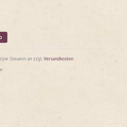
g
b
keine Steuern an
zzgl.
Versandkosten
ge