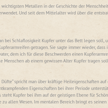
 wichtigsten Metallen in der Geschichte der Menschheit. 
erwendet. Und seit dem Mittelalter wird über die entst
n bei Schlaflosigkeit Kupfer unter das Bett legen soll,
pferarmreifen getragen. Sie sagte immer wieder, dass 
er, dem ich für diese Beschwerden einen Kupferarmreife
le Menschen ab einem gewissen Alter Kupfer tragen sol
 Düfte“ spricht man über kräftige Heileigenschaften auf 
tkrampfenden Eigenschaften bei ihrer Periode unterstüt
s steht Kupfer bei ihm auf der geistigen Ebene für Schö
 zu allen Wesen. Im mentalen Bereich bringt es seinen W