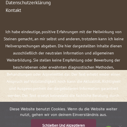
Datenschutzerklärung
Kontakt
Ich habe eindeutige, positive Erfahrungen mit der Heilwirkung von
Steinen gemacht, an mir selbst und anderen, trotzdem kann ich keine
Heilversprechungen abgeben. Die hier dargestellten Inhalte dienen
ausschließlich der neutralen Information und allgemeinen
Weiterbildung. Sie stellen keine Empfehlung oder Bewerbung der
beschriebenen oder erwähnten diagnostischen Methoden,
Behandlungen oder Arzneimittel dar. Der Text erhebt weder einen
Anspruch auf Vollständigkeit noch kann die Aktualität, Richtigkeit
und Ausgewogenheit der dargebotenen Information garantiert
werden. Der Text ersetzt keinesfalls die fachliche Beratung durch
einen Arzt oder Apotheker und er darf nicht als Grundlage zur
Diese Website benutzt Cookies. Wenn du die Website weiter
eigenständigen Diagnose und Beginn, Änderung oder Beendigung
nutzt, gehen wir von deinem Einverständnis aus.
einer Behandlung von Krankheiten verwendet werden. Konsultieren
Sie bei gesundheitlichen Fragen oder Beschwerden immer den Arzt
Schließen Und Akzeptieren