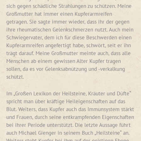
sich gegen schädliche Strahlungen zu schützen. Meine
Großmutter hat immer einen Kupferarmreifen
getragen. Sie sagte immer wieder, dass ihr der gegen
ihre rheumatischen Gelenkschmerzen nutzt. Auch mein
Schwiegervater, dem ich für diese Beschwerden einen
Kupferarmreifen angefertigt habe, schwört, seit er ihn
trägt darauf. Meine Großmutter meinte auch, dass alle
Menschen ab einem gewissen Alter Kupfer tragen
sollen, da es vor Gelenksabnützung und -verkalkung
schützt.
Im „Großen Lexikon der Heilsteine, Kräuter und Düfte“
spricht man über kräftige Heileigenschaften auf das
Blut. Weiters, dass Kupfer auch das Immunsystem stärkt
und Frauen, durch seine entkrampfenden Eigenschaften
bei ihrer Periode unterstützt. Die letzte Aussage führt
auch Michael Gienger in seinem Buch „Heilsteine“ an.
Weiters steht Kupfer bei ihm auf der geistigen Ebene