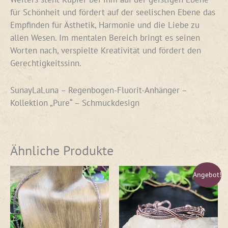
für Schönheit und fördert auf der seelischen Ebene das
Empfinden für Ästhetik, Harmonie und die Liebe zu
allen Wesen. Im mentalen Bereich bringt es seinen
Worten nach, verspielte Kreativität und fördert den
Gerechtigkeitssinn.
SunayLaLuna – Regenbogen-Fluorit-Anhänger –
Kollektion „Pure“ – Schmuckdesign
Ähnliche Produkte
Ursprünglicher
Aktueller
Angebot!
Preis
Preis
war:
ist:
€55,00
€45,00.