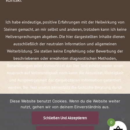
Ich habe eindeutige, positive Erfahrungen mit der Heilwirkung von
Steinen gemacht, an mir selbst und anderen, trotzdem kann ich keine
Heilversprechungen abgeben. Die hier dargestellten Inhalte dienen
ausschließlich der neutralen Information und allgemeinen
Weiterbildung. Sie stellen keine Empfehlung oder Bewerbung der
beschriebenen oder erwähnten diagnostischen Methoden,
Behandlungen oder Arzneimittel dar. Der Text erhebt weder einen
Anspruch auf Vollständigkeit noch kann die Aktualität, Richtigkeit
und Ausgewogenheit der dargebotenen Information garantiert
werden. Der Text ersetzt keinesfalls die fachliche Beratung durch
einen Arzt oder Apotheker und er darf nicht als Grundlage zur
Diese Website benutzt Cookies. Wenn du die Website weiter
eigenständigen Diagnose und Beginn, Änderung oder Beendigung
nutzt, gehen wir von deinem Einverständnis aus.
einer Behandlung von Krankheiten verwendet werden. Konsultieren
Sie bei gesundheitlichen Fragen oder Beschwerden immer den Arzt
Schließen Und Akzeptieren
0
Ihres Vertrauens! Ich und meine Quellen übernehmen keine Haftung