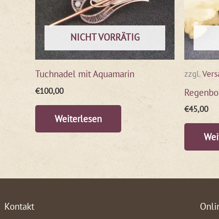
NICHT VORRÄTIG
Tuchnadel mit Aquamarin
zzgl.
Vers
€
100,00
Regenbo
€
45,00
Weiterlesen
Wei
Kontakt
Onli