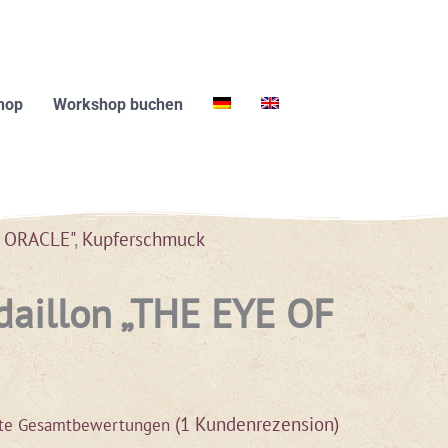
hop
Workshop buchen
S ORACLE"
,
Kupferschmuck
daillon „THE EYE OF
(
1
Kundenrezension)
te Gesamtbewertungen