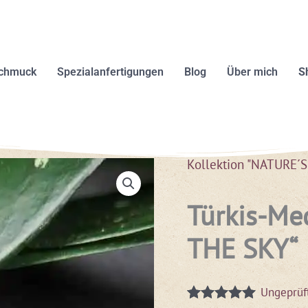
schmuck
Spezialanfertigungen
Blog
Über mich
S
Kollektion "NATURE´
Türkis-Me
THE SKY“
Ungeprüf