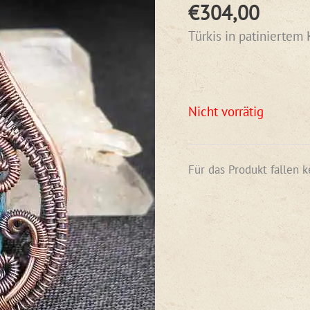
Bewertet mit
1
€
304,00
5.00
von 5,
basierend
Türkis in patiniertem 
auf
Kundenbewertung
Nicht vorrätig
Für das Produkt fallen 