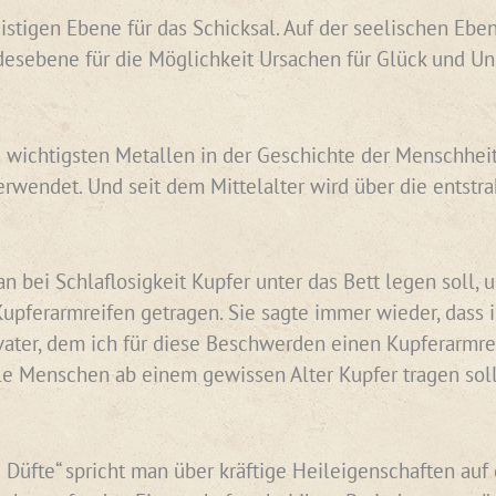
eistigen Ebene für das Schicksal. Auf der seelischen Eb
ndesebene für die Möglichkeit Ursachen für Glück und U
 wichtigsten Metallen in der Geschichte der Menschheit. 
erwendet. Und seit dem Mittelalter wird über die entst
n bei Schlaflosigkeit Kupfer unter das Bett legen soll,
pferarmreifen getragen. Sie sagte immer wieder, dass 
er, dem ich für diese Beschwerden einen Kupferarmreife
le Menschen ab einem gewissen Alter Kupfer tragen sol
 Düfte“ spricht man über kräftige Heileigenschaften auf 