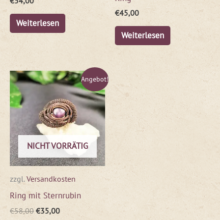
€
54,00
€
45,00
Weiterlesen
Weiterlesen
Ursprünglicher
Aktueller
Angebot!
Preis
Preis
war:
ist:
€58,00
€35,00.
NICHT VORRÄTIG
zzgl.
Versandkosten
Ring mit Sternrubin
€
58,00
€
35,00