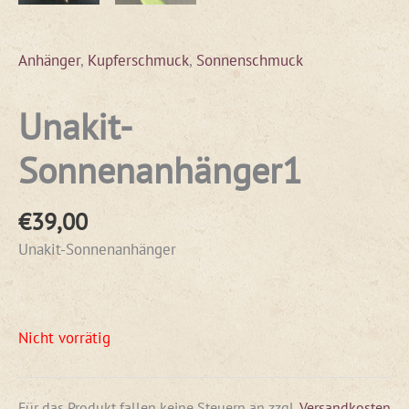
Anhänger
,
Kupferschmuck
,
Sonnenschmuck
Unakit-
Sonnenanhänger1
€
39,00
Unakit-Sonnenanhänger
Nicht vorrätig
Für das Produkt fallen keine Steuern an
zzgl.
Versandkosten