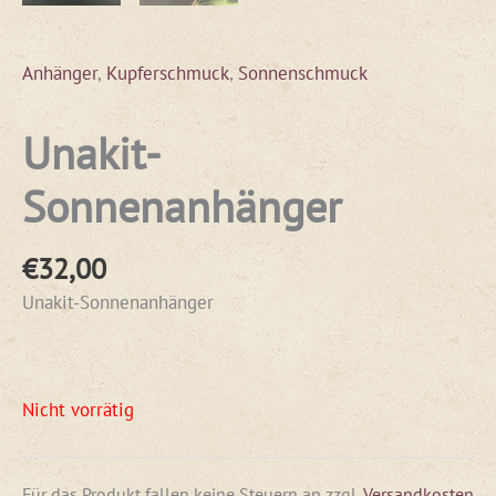
Anhänger
,
Kupferschmuck
,
Sonnenschmuck
Unakit-
Sonnenanhänger
€
32,00
Unakit-Sonnenanhänger
Nicht vorrätig
Für das Produkt fallen keine Steuern an
zzgl.
Versandkosten