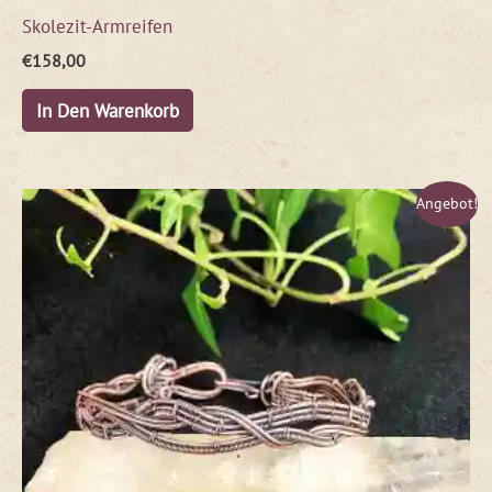
Skolezit-Armreifen
€
158,00
In Den Warenkorb
Ursprünglicher
Aktueller
Angebot!
Preis
Preis
war:
ist:
€55,00
€45,00.