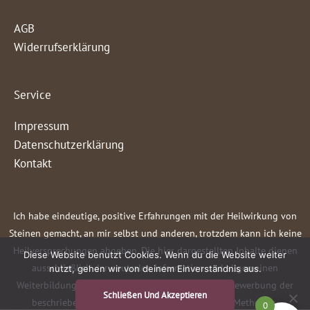
AGB
Widerrufserklärung
Service
Impressum
Datenschutzerklärung
Kontakt
Ich habe eindeutige, positive Erfahrungen mit der Heilwirkung von
Steinen gemacht, an mir selbst und anderen, trotzdem kann ich keine
Heilversprechungen abgeben. Die hier dargestellten Inhalte dienen
Diese Website benutzt Cookies. Wenn du die Website weiter
ausschließlich der neutralen Information und allgemeinen
nutzt, gehen wir von deinem Einverständnis aus.
Weiterbildung. Sie stellen keine Empfehlung oder Bewerbung der
Schließen Und Akzeptieren
beschriebenen oder erwähnten diagnostischen Methoden,
0