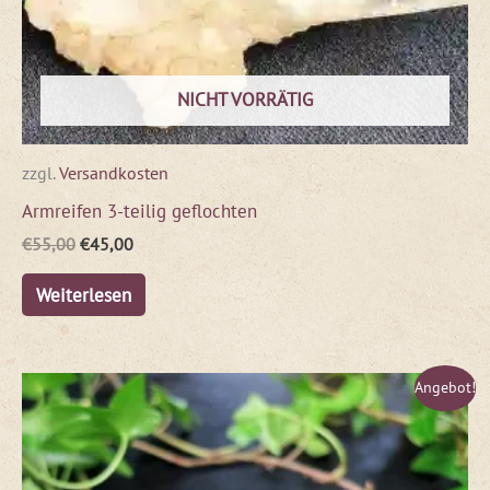
NICHT VORRÄTIG
zzgl.
Versandkosten
Armreifen 3-teilig geflochten
€
55,00
€
45,00
Weiterlesen
Ursprünglicher
Aktueller
Angebot!
Preis
Preis
war:
ist:
€55,00
€45,00.