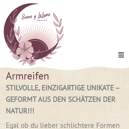
Zum
Inhalt
springen
Men
Armreifen
Nach
Aktualität
sortiert
STILVOLLE, EINZIGARTIGE UNIKATE –
GEFORMT AUS DEN SCHÄTZEN DER
NATUR!!!
Egal ob du lieber schlichtere Formen