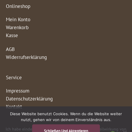
Onlineshop
Mein Konto
Warenkorb
Kasse
AGB
Widerrufserklärung
Service
Impressum
Datenschutzerklärung
Kontakt
Diese Website benutzt Cookies. Wenn du die Website weiter
nutzt, gehen wir von deinem Einverständnis aus.
Ich habe eindeutige, positive Erfahrungen mit der Heilwirkung von
Schließen Und Akzeptieren