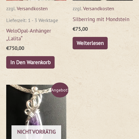
zzgl.
Versandkosten
zzgl.
Versandkosten
Silberring mit Mondstein
Lieferzeit:
1 - 3 Werktage
€
75,00
WeloOpal-Anhänger
„Lalita“
Weiterlesen
€
750,00
In Den Warenkorb
Ursprünglicher
Aktueller
Angebot!
Preis
Preis
war:
ist:
€90,00
€54,00.
NICHT VORRÄTIG