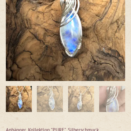
Anhänger
,
Kollektion "PURE"
,
Silberschmuck