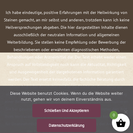
Ich habe eindeutige, positive Erfahrungen mit der Heilwirkung von
Steinen gemacht, an mir selbst und anderen, trotzdem kann ich keine
Heilversprechungen abgeben. Die hier dargestellten Inhalte dienen
ausschließlich der neutralen Information und allgemeinen
Weiterbildung. Sie stellen keine Empfehlung oder Bewerbung der
beschriebenen oder erwähnten diagnostischen Methoden,
Behandlungen oder Arzneimittel dar. Der Text erhebt weder einen
Anspruch auf Vollständigkeit noch kann die Aktualität, Richtigkeit
und Ausgewogenheit der dargebotenen Information garantiert
werden. Der Text ersetzt keinesfalls die fachliche Beratung durch
einen Arzt oder Apotheker und er darf nicht als Grundlage zur
Diese Website benutzt Cookies. Wenn du die Website weiter
eigenständigen Diagnose und Beginn, Änderung oder Beendigung
nutzt, gehen wir von deinem Einverständnis aus.
einer Behandlung von Krankheiten verwendet werden. Konsultieren
Sie bei gesundheitlichen Fragen oder Beschwerden immer den Arzt
Schließen Und Akzeptieren
0
Ihres Vertrauens! Ich und meine Quellen übernehmen keine Haftung
für Unannehmlichkeiten oder Schäden, die sich aus der Anwendung
Datenschutzerklärung
der hier dargestellten Information ergeben.