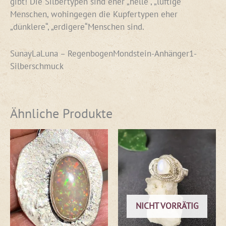
gibt! Die Silbertypen sind eher „helle“, „luftige“
Menschen, wohingegen die Kupfertypen eher
„dünklere“, „erdigere“Menschen sind.
SunayLaLuna – RegenbogenMondstein-Anhänger1-
Silberschmuck
Ähnliche Produkte
NICHT VORRÄTIG