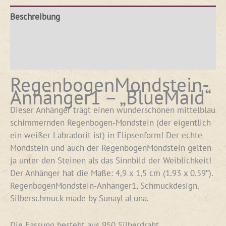
Beschreibung
Produktsicherheit
Rezensionen (0)
RegenbogenMondstein-
Anhänger1 – „BlueMaid“
Dieser Anhänger trägt einen wunderschönen mittelblau
schimmernden Regenbogen-Mondstein (der eigentlich
ein weißer Labradorit ist) in Elipsenform! Der echte
Mondstein und auch der RegenbogenMondstein gelten
ja unter den Steinen als das Sinnbild der Weiblichkeit!
Der Anhänger hat die Maße: 4,9 x 1,5 cm (1.93 x 0.59″).
RegenbogenMondstein-Anhänger1, Schmuckdesign,
Silberschmuck made by SunayLaLuna.
Die Fassung besteht aus 950 Silberdraht.