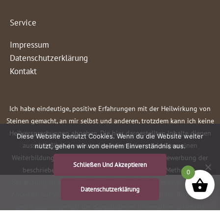
Service
Impressum
Datenschutzerklärung
Kontakt
Ich habe eindeutige, positive Erfahrungen mit der Heilwirkung von
Steinen gemacht, an mir selbst und anderen, trotzdem kann ich keine
Heilversprechungen abgeben. Die hier dargestellten Inhalte dienen
Diese Website benutzt Cookies. Wenn du die Website weiter
ausschließlich der neutralen Information und allgemeinen
nutzt, gehen wir von deinem Einverständnis aus.
Weiterbildung. Sie stellen keine Empfehlung oder Bewerbung der
Schließen Und Akzeptieren
beschriebenen oder erwähnten diagnostischen Methoden,
0
Behandlungen oder Arzneimittel dar. Der Text erhebt weder einen
Datenschutzerklärung
Anspruch auf Vollständigkeit noch kann die Aktualität, Richtigkeit
und Ausgewogenheit der dargebotenen Information garantiert
werden. Der Text ersetzt keinesfalls die fachliche Beratung durch