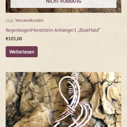
NICHT VORRÄTIG
zzgl.
Versandkosten
RegenbogenMondstein-Anhänger1 „BlueMaid“
€
105,00
Weiterlesen