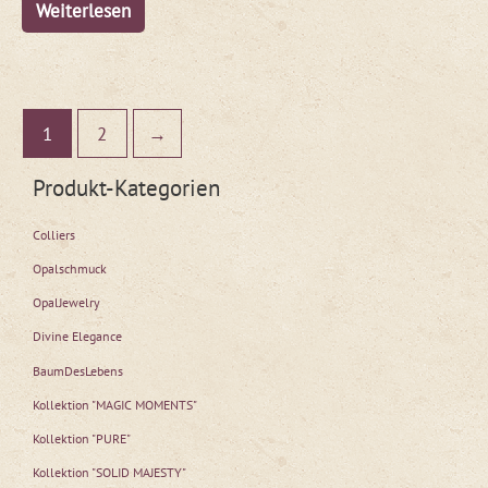
Weiterlesen
1
2
→
Produkt-Kategorien
Colliers
Opalschmuck
OpalJewelry
Divine Elegance
BaumDesLebens
Kollektion "MAGIC MOMENTS"
Kollektion "PURE"
Kollektion "SOLID MAJESTY"