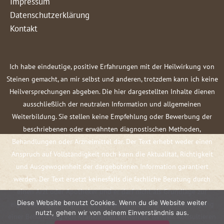
Impressum
Datenschutzerklärung
Kontakt
Ich habe eindeutige, positive Erfahrungen mit der Heilwirkung von
Steinen gemacht, an mir selbst und anderen, trotzdem kann ich keine
Heilversprechungen abgeben. Die hier dargestellten Inhalte dienen
ausschließlich der neutralen Information und allgemeinen
Weiterbildung. Sie stellen keine Empfehlung oder Bewerbung der
beschriebenen oder erwähnten diagnostischen Methoden,
Behandlungen oder Arzneimittel dar. Der Text erhebt weder einen
Anspruch auf Vollständigkeit noch kann die Aktualität, Richtigkeit
und Ausgewogenheit der dargebotenen Information garantiert
werden. Der Text ersetzt keinesfalls die fachliche Beratung durch
einen Arzt oder Apotheker und er darf nicht als Grundlage zur
Diese Website benutzt Cookies. Wenn du die Website weiter
eigenständigen Diagnose und Beginn, Änderung oder Beendigung
nutzt, gehen wir von deinem Einverständnis aus.
einer Behandlung von Krankheiten verwendet werden. Konsultieren