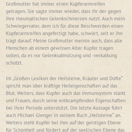
Großmutter hat immer einen Kupferarmreifen
getragen. Sie sagte immer wieder, dass ihr der gegen
ihre rheumatischen Gelenkschmerzen nutzt. Auch mein
Schwiegervater, dem ich für diese Beschwerden einen
Kupferarmreifen angefertigt habe, schwört, seit er ihn
trägt darauf. Meine Großmutter meinte auch, dass alle
Menschen ab einem gewissen Alter Kupfer tragen
sollen, da es vor Gelenksabnützung und -verkalkung
schützt.
Im „Großen Lexikon der Heilsteine, Kräuter und Düfte“
spricht man über kräftige Heileigenschaften auf das
Blut. Weiters, dass Kupfer auch das Immunsystem stärkt
und Frauen, durch seine entkrampfenden Eigenschaften
bei ihrer Periode unterstützt. Die letzte Aussage führt
auch Michael Gienger in seinem Buch „Heilsteine“ an.
Weiters steht Kupfer bei ihm auf der geistigen Ebene
für Schönheit und fördert auf der seelischen Ebene das