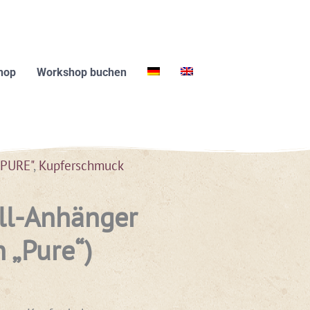
hop
Workshop buchen
"PURE"
,
Kupferschmuck
all-Anhänger
n „Pure“)