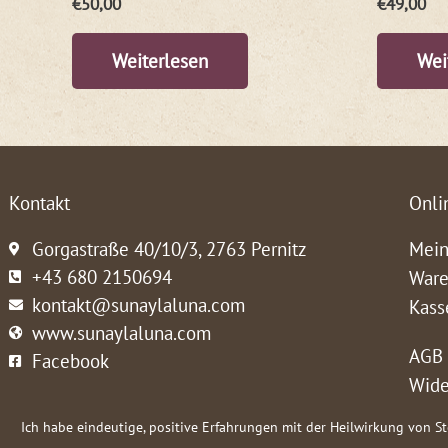
€
50,00
€
49,00
Weiterlesen
Wei
Kontakt
Onli
Gorgastraße 40/10/3, 2763 Pernitz
Mein
+43 680 2150694
Ware
kontakt@sunaylaluna.com
Kass
www.sunaylaluna.com
AGB
Facebook
Wide
Ich habe eindeutige, positive Erfahrungen mit der Heilwirkung von S