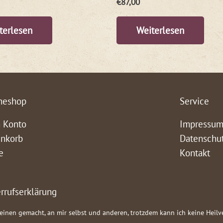
€
87,00
terlesen
Weiterlesen
neshop
Service
 Konto
Impressu
nkorb
Datenschu
e
Kontakt
rrufserklärung
teinen gemacht, an mir selbst und anderen, trotzdem kann ich keine Heil