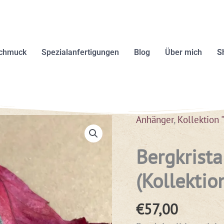
schmuck
Spezialanfertigungen
Blog
Über mich
S
Anhänger
,
Kollektion 
Bergkrist
(Kollektio
€
57,00