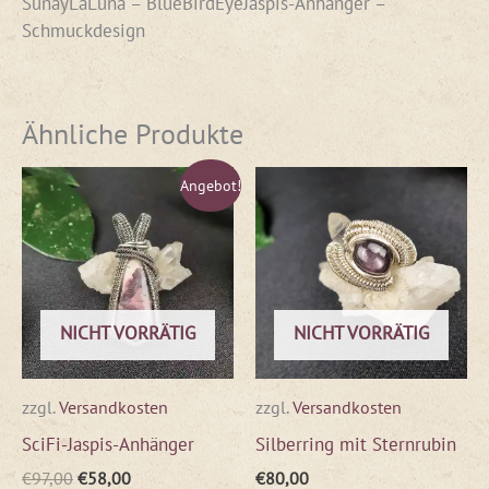
SunayLaLuna – BlueBirdEyeJaspis-Anhänger –
Schmuckdesign
Ähnliche Produkte
Ursprünglicher
Aktueller
Angebot!
Preis
Preis
war:
ist:
€97,00
€58,00.
NICHT VORRÄTIG
NICHT VORRÄTIG
zzgl.
Versandkosten
zzgl.
Versandkosten
SciFi-Jaspis-Anhänger
Silberring mit Sternrubin
€
97,00
€
58,00
€
80,00