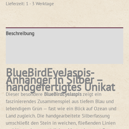
Lieferzeit:
1 - 3 Werktage
Beschreibung
Produktsicherheit
Rezensionen (0)
BlueBirdEyeJaspis-
Anhänger in Silber –
handgefertigtes Unikat
Dieser besondere
BlueBirdEyeJaspis
zeigt ein
faszinierendes Zusammenspiel aus tiefem Blau und
lebendigem Grün — fast wie ein Blick auf Ozean und
Land zugleich. Die handgearbeitete Silberfassung
umschließt den Stein in weichen, fließenden Linien