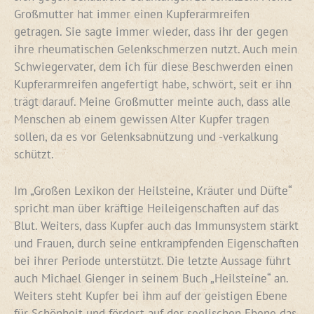
Großmutter hat immer einen Kupferarmreifen
getragen. Sie sagte immer wieder, dass ihr der gegen
ihre rheumatischen Gelenkschmerzen nutzt. Auch mein
Schwiegervater, dem ich für diese Beschwerden einen
Kupferarmreifen angefertigt habe, schwört, seit er ihn
trägt darauf. Meine Großmutter meinte auch, dass alle
Menschen ab einem gewissen Alter Kupfer tragen
sollen, da es vor Gelenksabnützung und -verkalkung
schützt.
Im „Großen Lexikon der Heilsteine, Kräuter und Düfte“
spricht man über kräftige Heileigenschaften auf das
Blut. Weiters, dass Kupfer auch das Immunsystem stärkt
und Frauen, durch seine entkrampfenden Eigenschaften
bei ihrer Periode unterstützt. Die letzte Aussage führt
auch Michael Gienger in seinem Buch „Heilsteine“ an.
Weiters steht Kupfer bei ihm auf der geistigen Ebene
für Schönheit und fördert auf der seelischen Ebene das