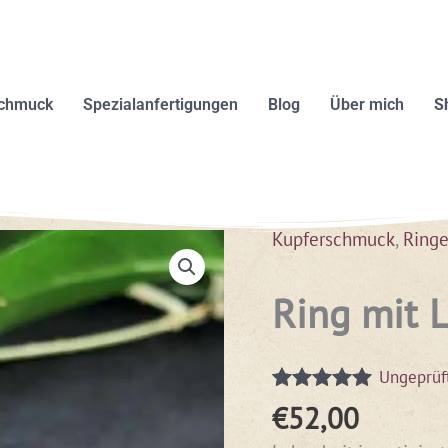
schmuck
Spezialanfertigungen
Blog
Über mich
S
Kupferschmuck
,
Ring
Ring mit 
Ungeprüf
Bewertet mit
1
€
52,00
5.00
von 5,
basierend