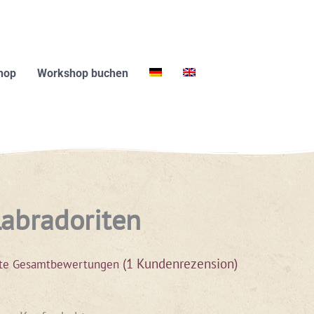
hop
Workshop buchen
e
Labradoriten
(
1
Kundenrezension)
te Gesamtbewertungen