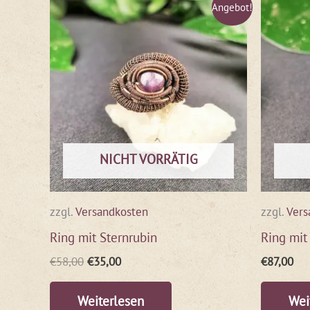
Ursprünglicher
Aktueller
Angebot!
Preis
Preis
war:
ist:
€58,00
€35,00.
NICHT VORRÄTIG
zzgl.
Versandkosten
zzgl.
Vers
Ring mit Sternrubin
Ring mit
€
58,00
€
35,00
€
87,00
Weiterlesen
Wei