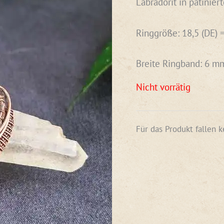
Labradorit in patinier
auf
Kundenbewertung
Ringgröße: 18,5 (DE) 
Breite Ringband: 6 m
Nicht vorrätig
Für das Produkt fallen 