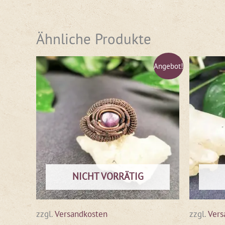
Ähnliche Produkte
Ursprünglicher
Aktueller
Angebot!
Preis
Preis
war:
ist:
€58,00
€35,00.
NICHT VORRÄTIG
zzgl.
Versandkosten
zzgl.
Vers