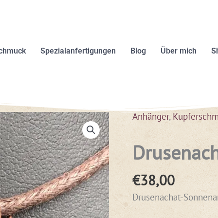
schmuck
Spezialanfertigungen
Blog
Über mich
S
Anhänger
,
Kupfersch
Drusenac
€
38,00
Drusenachat-Sonnena