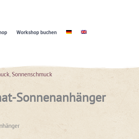
hop
Workshop buchen
muck
,
Sonnenschmuck
hat-Sonnenanhänger
nhänger