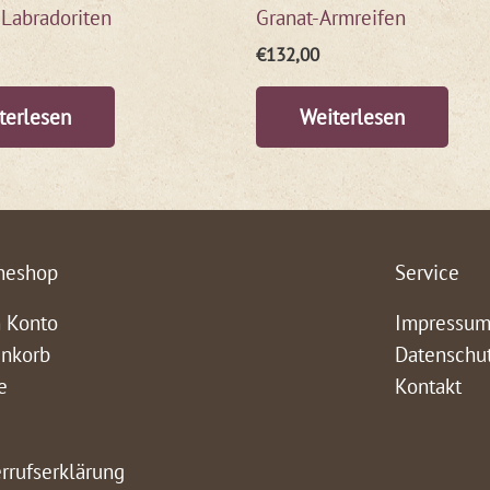
 Labradoriten
Granat-Armreifen
€
132,00
terlesen
Weiterlesen
neshop
Service
 Konto
Impressu
nkorb
Datenschu
e
Kontakt
rrufserklärung