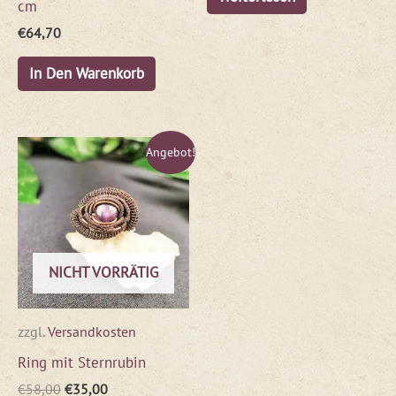
cm
€
64,70
In Den Warenkorb
Ursprünglicher
Aktueller
Angebot!
Preis
Preis
war:
ist:
€58,00
€35,00.
NICHT VORRÄTIG
zzgl.
Versandkosten
Ring mit Sternrubin
€
58,00
€
35,00