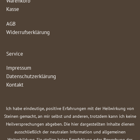
Warenkorb
Kasse
AGB
Widerrufserklärung
Service
Impressum
Datenschutzerklärung
Kontakt
Ich habe eindeutige, positive Erfahrungen mit der Heilwirkung von
Steinen gemacht, an mir selbst und anderen, trotzdem kann ich keine
Heilversprechungen abgeben. Die hier dargestellten Inhalte dienen
ausschließlich der neutralen Information und allgemeinen
Weiterbildung. Sie stellen keine Empfehlung oder Bewerbung der