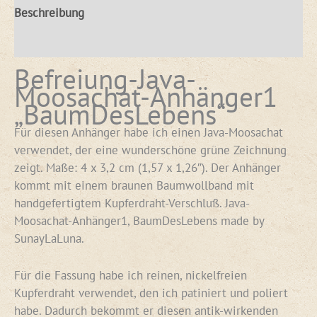
Beschreibung
Rezensionen (0)
Befreiung-Java-
Moosachat-Anhänger1
„BaumDesLebens“
Für diesen Anhänger habe ich einen Java-Moosachat
verwendet, der eine wunderschöne grüne Zeichnung
zeigt. Maße: 4 x 3,2 cm (1,57 x 1,26″). Der Anhänger
kommt mit einem braunen Baumwollband mit
handgefertigtem Kupferdraht-Verschluß. Java-
Moosachat-Anhänger1, BaumDesLebens made by
SunayLaLuna.
Für die Fassung habe ich reinen, nickelfreien
Kupferdraht verwendet, den ich patiniert und poliert
habe. Dadurch bekommt er diesen antik-wirkenden