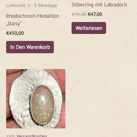
Silberring mit Labradorit
Lieferzeit:
1 - 3 Werktage
€
79,00
€
47,00
Rhodochrosit-Medaillon
„Daisy“
Weiterlesen
€
450,00
In Den Warenkorb
zzgl.
Versandkosten