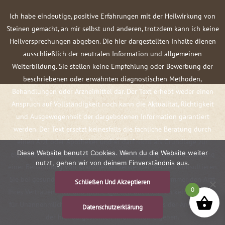
Ich habe eindeutige, positive Erfahrungen mit der Heilwirkung von
Steinen gemacht, an mir selbst und anderen, trotzdem kann ich keine
Heilversprechungen abgeben. Die hier dargestellten Inhalte dienen
ausschließlich der neutralen Information und allgemeinen
Weiterbildung. Sie stellen keine Empfehlung oder Bewerbung der
beschriebenen oder erwähnten diagnostischen Methoden,
Behandlungen oder Arzneimittel dar. Der Text erhebt weder einen
Anspruch auf Vollständigkeit noch kann die Aktualität, Richtigkeit
und Ausgewogenheit der dargebotenen Information garantiert
werden. Der Text ersetzt keinesfalls die fachliche Beratung durch
einen Arzt oder Apotheker und er darf nicht als Grundlage zur
Diese Website benutzt Cookies. Wenn du die Website weiter
eigenständigen Diagnose und Beginn, Änderung oder Beendigung
nutzt, gehen wir von deinem Einverständnis aus.
einer Behandlung von Krankheiten verwendet werden. Konsultieren
Sie bei gesundheitlichen Fragen oder Beschwerden immer den Arzt
Schließen Und Akzeptieren
0
Ihres Vertrauens! Ich und meine Quellen übernehmen keine Haftung
für Unannehmlichkeiten oder Schäden, die sich aus der Anwendung
Datenschutzerklärung
der hier dargestellten Information ergeben.