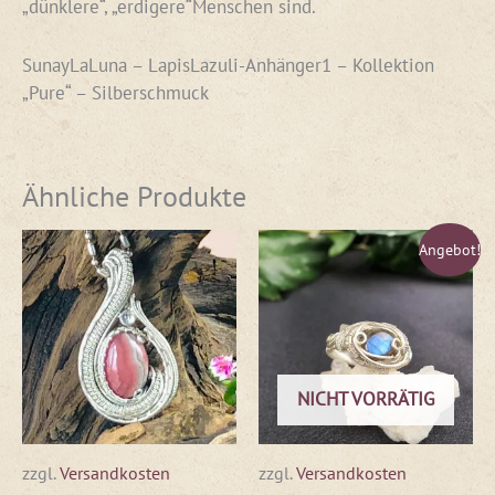
„dünklere“, „erdigere“Menschen sind.
SunayLaLuna – LapisLazuli-Anhänger1 – Kollektion
„Pure“ – Silberschmuck
Ähnliche Produkte
Ursprünglicher
Aktueller
Angebot!
Preis
Preis
war:
ist:
€79,00
€47,00.
NICHT VORRÄTIG
zzgl.
Versandkosten
zzgl.
Versandkosten