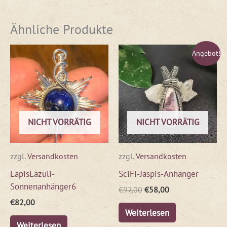
Ähnliche Produkte
Ursprünglicher
Aktueller
Angebot!
Preis
Preis
war:
ist:
€97,00
€58,00.
NICHT VORRÄTIG
NICHT VORRÄTIG
zzgl.
Versandkosten
zzgl.
Versandkosten
LapisLazuli-
SciFi-Jaspis-Anhänger
Sonnenanhänger6
€
97,00
€
58,00
€
82,00
Weiterlesen
Weiterlesen