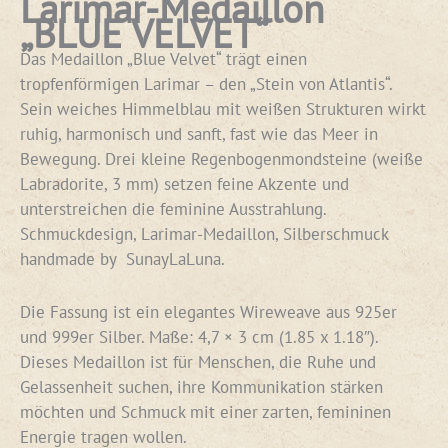
Larimar-Medaillon
„BLUE VELVET“
Das Medaillon „Blue Velvet“ trägt einen
tropfenförmigen Larimar – den „Stein von Atlantis“.
Sein weiches Himmelblau mit weißen Strukturen wirkt
ruhig, harmonisch und sanft, fast wie das Meer in
Bewegung. Drei kleine Regenbogenmondsteine (weiße
Labradorite, 3 mm) setzen feine Akzente und
unterstreichen die feminine Ausstrahlung.
Schmuckdesign, Larimar-Medaillon, Silberschmuck
handmade by SunayLaLuna.
Die Fassung ist ein elegantes Wireweave aus 925er
und 999er Silber. Maße: 4,7 × 3 cm (1.85 x 1.18″).
Dieses Medaillon ist für Menschen, die Ruhe und
Gelassenheit suchen, ihre Kommunikation stärken
möchten und Schmuck mit einer zarten, femininen
Energie tragen wollen.