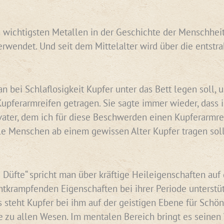
 wichtigsten Metallen in der Geschichte der Menschheit. 
erwendet. Und seit dem Mittelalter wird über die entst
n bei Schlaflosigkeit Kupfer unter das Bett legen soll,
pferarmreifen getragen. Sie sagte immer wieder, dass 
er, dem ich für diese Beschwerden einen Kupferarmreife
le Menschen ab einem gewissen Alter Kupfer tragen sol
 Düfte“ spricht man über kräftige Heileigenschaften auf 
tkrampfenden Eigenschaften bei ihrer Periode unterstüt
s steht Kupfer bei ihm auf der geistigen Ebene für Schö
 zu allen Wesen. Im mentalen Bereich bringt es seinen W