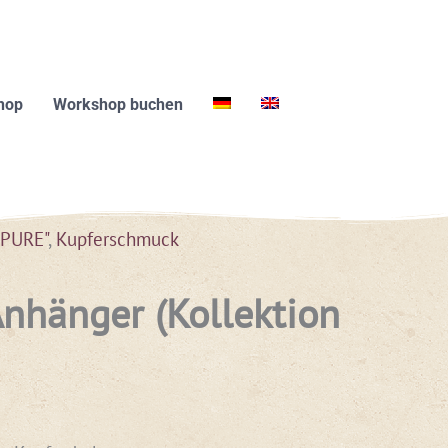
hop
Workshop buchen
"PURE"
,
Kupferschmuck
Anhänger (Kollektion