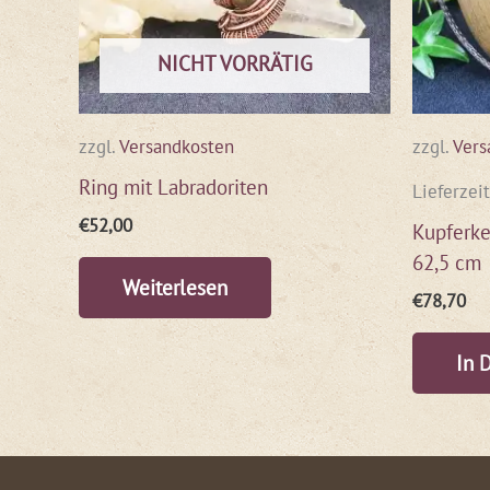
NICHT VORRÄTIG
zzgl.
Versandkosten
zzgl.
Vers
Ring mit Labradoriten
Lieferzei
€
52,00
Kupferke
62,5 cm
Weiterlesen
€
78,70
In 