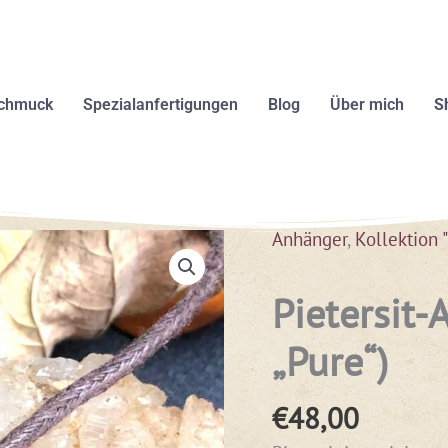
schmuck
Spezialanfertigungen
Blog
Über mich
S
Anhänger
,
Kollektion 
Pietersit-
„Pure“)
€
48,00