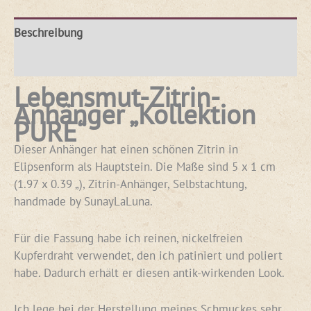
Beschreibung
Rezensionen (0)
Lebensmut-Zitrin-
Anhänger „Kollektion
PURE“
Dieser Anhänger hat einen schönen Zitrin in
Elipsenform als Hauptstein. Die Maße sind 5 x 1 cm
(1.97 x 0.39 „), Zitrin-Anhänger, Selbstachtung,
handmade by SunayLaLuna.
Für die Fassung habe ich reinen, nickelfreien
Kupferdraht verwendet, den ich patiniert und poliert
habe. Dadurch erhält er diesen antik-wirkenden Look.
Ich lege bei der Herstellung meines Schmuckes sehr