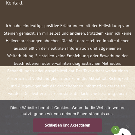
Kontakt
Ich habe eindeutige, positive Erfahrungen mit der Heilwirkung von
Steinen gemacht, an mir selbst und anderen, trotzdem kann ich keine
Heilversprechungen abgeben. Die hier dargestellten Inhalte dienen
ausschließlich der neutralen Information und allgemeinen
Weiterbildung. Sie stellen keine Empfehlung oder Bewerbung der
beschriebenen oder erwähnten diagnostischen Methoden,
Behandlungen oder Arzneimittel dar. Der Text erhebt weder einen
Anspruch auf Vollständigkeit noch kann die Aktualität, Richtigkeit
und Ausgewogenheit der dargebotenen Information garantiert
werden. Der Text ersetzt keinesfalls die fachliche Beratung durch
einen Arzt oder Apotheker und er darf nicht als Grundlage zur
Diese Website benutzt Cookies. Wenn du die Website weiter
eigenständigen Diagnose und Beginn, Änderung oder Beendigung
nutzt, gehen wir von deinem Einverständnis aus.
einer Behandlung von Krankheiten verwendet werden. Konsultieren
Sie bei gesundheitlichen Fragen oder Beschwerden immer den Arzt
Schließen Und Akzeptieren
0
Ihres Vertrauens! Ich und meine Quellen übernehmen keine Haftung