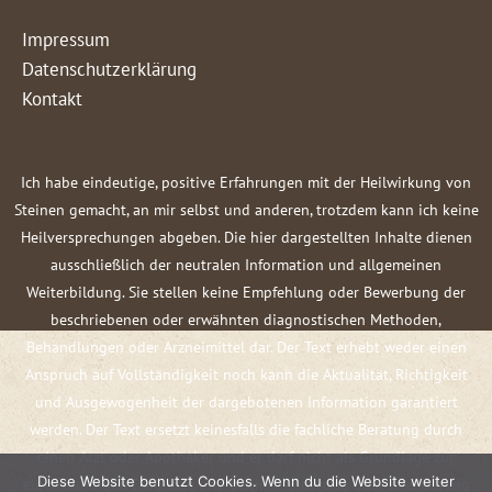
Impressum
Datenschutzerklärung
Kontakt
Ich habe eindeutige, positive Erfahrungen mit der Heilwirkung von
Steinen gemacht, an mir selbst und anderen, trotzdem kann ich keine
Heilversprechungen abgeben. Die hier dargestellten Inhalte dienen
ausschließlich der neutralen Information und allgemeinen
Weiterbildung. Sie stellen keine Empfehlung oder Bewerbung der
beschriebenen oder erwähnten diagnostischen Methoden,
Behandlungen oder Arzneimittel dar. Der Text erhebt weder einen
Anspruch auf Vollständigkeit noch kann die Aktualität, Richtigkeit
und Ausgewogenheit der dargebotenen Information garantiert
werden. Der Text ersetzt keinesfalls die fachliche Beratung durch
einen Arzt oder Apotheker und er darf nicht als Grundlage zur
Diese Website benutzt Cookies. Wenn du die Website weiter
eigenständigen Diagnose und Beginn, Änderung oder Beendigung