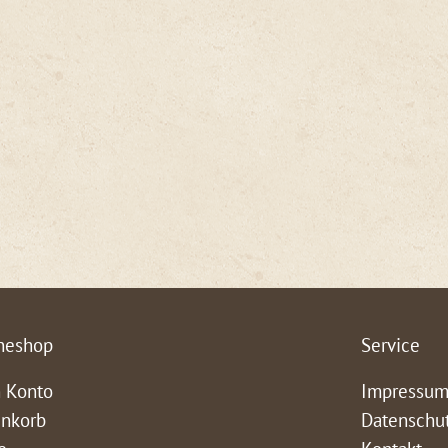
neshop
Service
 Konto
Impressu
nkorb
Datenschu