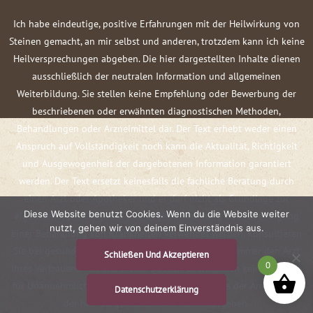
Ich habe eindeutige, positive Erfahrungen mit der Heilwirkung von
Steinen gemacht, an mir selbst und anderen, trotzdem kann ich keine
Heilversprechungen abgeben. Die hier dargestellten Inhalte dienen
ausschließlich der neutralen Information und allgemeinen
Weiterbildung. Sie stellen keine Empfehlung oder Bewerbung der
beschriebenen oder erwähnten diagnostischen Methoden,
Behandlungen oder Arzneimittel dar. Der Text erhebt weder einen
Anspruch auf Vollständigkeit noch kann die Aktualität, Richtigkeit
und Ausgewogenheit der dargebotenen Information garantiert
werden. Der Text ersetzt keinesfalls die fachliche Beratung durch
einen Arzt oder Apotheker und er darf nicht als Grundlage zur
Diese Website benutzt Cookies. Wenn du die Website weiter
eigenständigen Diagnose und Beginn, Änderung oder Beendigung
nutzt, gehen wir von deinem Einverständnis aus.
einer Behandlung von Krankheiten verwendet werden. Konsultieren
Sie bei gesundheitlichen Fragen oder Beschwerden immer den Arzt
Schließen Und Akzeptieren
0
Ihres Vertrauens! Ich und meine Quellen übernehmen keine Haftung
für Unannehmlichkeiten oder Schäden, die sich aus der Anwendung
Datenschutzerklärung
der hier dargestellten Information ergeben.