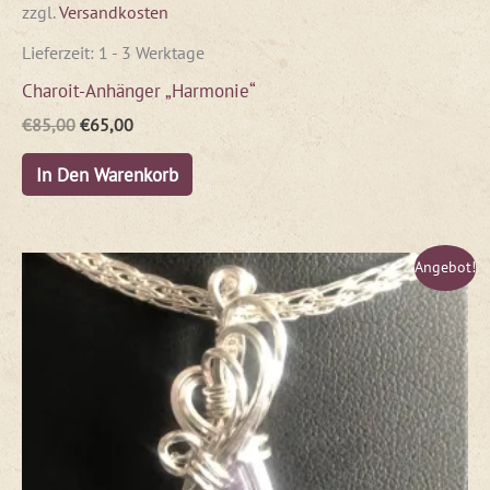
zzgl.
Versandkosten
Lieferzeit:
1 - 3 Werktage
Charoit-Anhänger „Harmonie“
€
85,00
€
65,00
In Den Warenkorb
Ursprünglicher
Aktueller
Angebot!
Preis
Preis
war:
ist:
€90,00
€54,00.