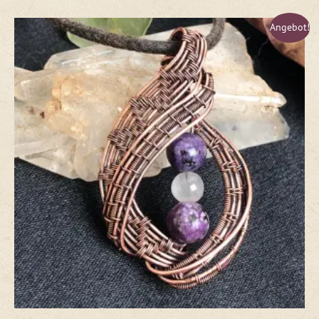
Ursprünglicher
Aktueller
Angebot!
Preis
Preis
war:
ist:
€85,00
€65,00.