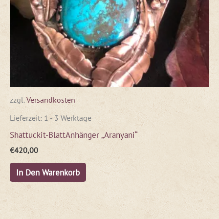
zzgl.
Versandkosten
Lieferzeit:
1 - 3 Werktage
Shattuckit-BlattAnhänger „Aranyani“
€
420,00
In Den Warenkorb