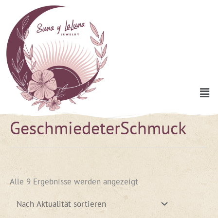
Zum
Inhalt
springen
Men
GeschmiedeterSchmuck
Nach
Aktualität
sortiert
Alle 9 Ergebnisse werden angezeigt