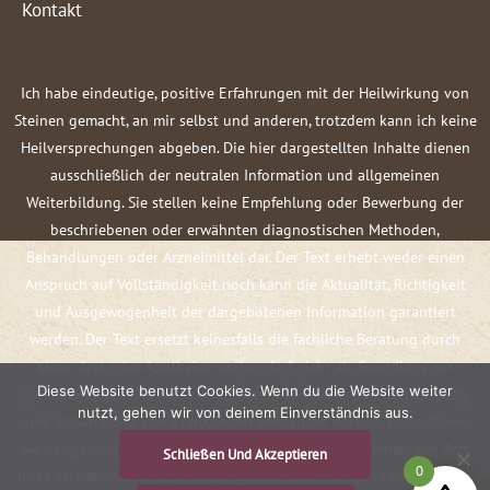
Kontakt
Ich habe eindeutige, positive Erfahrungen mit der Heilwirkung von
Steinen gemacht, an mir selbst und anderen, trotzdem kann ich keine
Heilversprechungen abgeben. Die hier dargestellten Inhalte dienen
ausschließlich der neutralen Information und allgemeinen
Weiterbildung. Sie stellen keine Empfehlung oder Bewerbung der
beschriebenen oder erwähnten diagnostischen Methoden,
Behandlungen oder Arzneimittel dar. Der Text erhebt weder einen
Anspruch auf Vollständigkeit noch kann die Aktualität, Richtigkeit
und Ausgewogenheit der dargebotenen Information garantiert
werden. Der Text ersetzt keinesfalls die fachliche Beratung durch
einen Arzt oder Apotheker und er darf nicht als Grundlage zur
Diese Website benutzt Cookies. Wenn du die Website weiter
eigenständigen Diagnose und Beginn, Änderung oder Beendigung
nutzt, gehen wir von deinem Einverständnis aus.
einer Behandlung von Krankheiten verwendet werden. Konsultieren
Sie bei gesundheitlichen Fragen oder Beschwerden immer den Arzt
Schließen Und Akzeptieren
0
Ihres Vertrauens! Ich und meine Quellen übernehmen keine Haftung