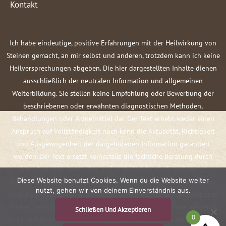
Kontakt
Ich habe eindeutige, positive Erfahrungen mit der Heilwirkung von
Steinen gemacht, an mir selbst und anderen, trotzdem kann ich keine
Heilversprechungen abgeben. Die hier dargestellten Inhalte dienen
ausschließlich der neutralen Information und allgemeinen
Weiterbildung. Sie stellen keine Empfehlung oder Bewerbung der
beschriebenen oder erwähnten diagnostischen Methoden,
Behandlungen oder Arzneimittel dar. Der Text erhebt weder einen
Anspruch auf Vollständigkeit noch kann die Aktualität, Richtigkeit
und Ausgewogenheit der dargebotenen Information garantiert
werden. Der Text ersetzt keinesfalls die fachliche Beratung durch
einen Arzt oder Apotheker und er darf nicht als Grundlage zur
Diese Website benutzt Cookies. Wenn du die Website weiter
eigenständigen Diagnose und Beginn, Änderung oder Beendigung
nutzt, gehen wir von deinem Einverständnis aus.
einer Behandlung von Krankheiten verwendet werden. Konsultieren
Sie bei gesundheitlichen Fragen oder Beschwerden immer den Arzt
Schließen Und Akzeptieren
0
Ihres Vertrauens! Ich und meine Quellen übernehmen keine Haftung