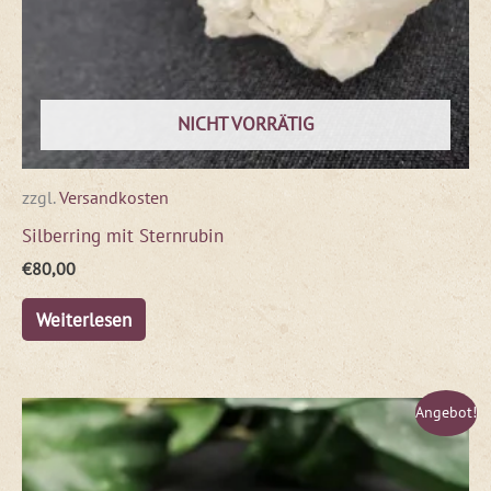
NICHT VORRÄTIG
zzgl.
Versandkosten
Silberring mit Sternrubin
€
80,00
Weiterlesen
Ursprünglicher
Aktueller
Angebot!
Preis
Preis
war:
ist:
€79,00
€47,00.