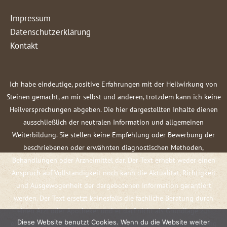
Impressum
Datenschutzerklärung
Kontakt
Ich habe eindeutige, positive Erfahrungen mit der Heilwirkung von
Steinen gemacht, an mir selbst und anderen, trotzdem kann ich keine
Heilversprechungen abgeben. Die hier dargestellten Inhalte dienen
ausschließlich der neutralen Information und allgemeinen
Weiterbildung. Sie stellen keine Empfehlung oder Bewerbung der
beschriebenen oder erwähnten diagnostischen Methoden,
Behandlungen oder Arzneimittel dar. Der Text erhebt weder einen
Anspruch auf Vollständigkeit noch kann die Aktualität, Richtigkeit
und Ausgewogenheit der dargebotenen Information garantiert
werden. Der Text ersetzt keinesfalls die fachliche Beratung durch
einen Arzt oder Apotheker und er darf nicht als Grundlage zur
Diese Website benutzt Cookies. Wenn du die Website weiter
eigenständigen Diagnose und Beginn, Änderung oder Beendigung