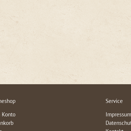
neshop
Service
 Konto
Impressu
nkorb
Datenschu