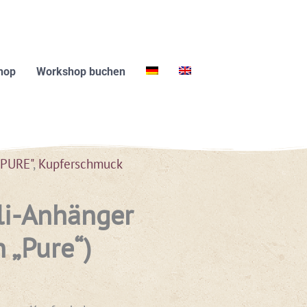
hop
Workshop buchen
"PURE"
,
Kupferschmuck
li-Anhänger
n „Pure“)