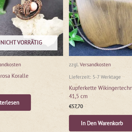
NICHT VORRÄTIG
andkosten
zzgl.
Versandkosten
 rosa Koralle
Lieferzeit:
5-7 Werktage
Kupferkette Wikingertechn
41,5 cm
terlesen
€
57,70
In Den Warenkorb