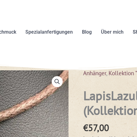
schmuck
Spezialanfertigungen
Blog
Über mich
S
Anhänger
,
Kollektion 
LapisLazu
(Kollektio
€
57,00