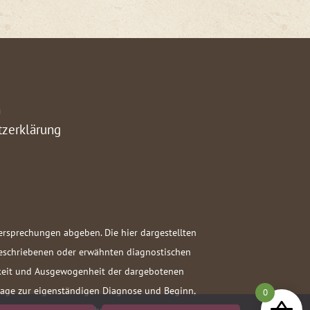
m
tzerklärung
versprechungen abgeben. Die hier dargestellten
beschriebenen oder erwähnten diagnostischen
igkeit und Ausgewogenheit der dargebotenen
ndlage zur eigenständigen Diagnose und Beginn,
0
den immer den Arzt Ihres Vertrauens! Ich und