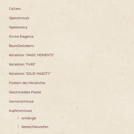
Colliers
Opalschmuck
OpalJewelry
Divine Elegance
BaumDesLebens
Kollektion "MAGIC MOMENTS"
Kollektion "PURE"
Kollektion "SOLID MAJESTY"
Flüstern des Mondlichts
Geschmiedete Poesie
Sonnenschmuck
Kupferschmuck
Anhänger
Ketten/Halsreifen