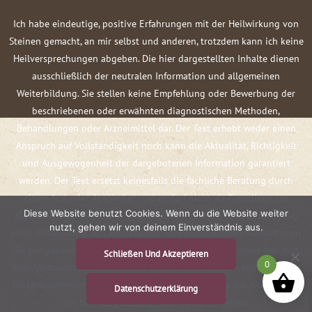
Ich habe eindeutige, positive Erfahrungen mit der Heilwirkung von
Steinen gemacht, an mir selbst und anderen, trotzdem kann ich keine
Heilversprechungen abgeben. Die hier dargestellten Inhalte dienen
ausschließlich der neutralen Information und allgemeinen
Weiterbildung. Sie stellen keine Empfehlung oder Bewerbung der
beschriebenen oder erwähnten diagnostischen Methoden,
Behandlungen oder Arzneimittel dar. Der Text erhebt weder einen
Anspruch auf Vollständigkeit noch kann die Aktualität, Richtigkeit
und Ausgewogenheit der dargebotenen Information garantiert
werden. Der Text ersetzt keinesfalls die fachliche Beratung durch
einen Arzt oder Apotheker und er darf nicht als Grundlage zur
Diese Website benutzt Cookies. Wenn du die Website weiter
eigenständigen Diagnose und Beginn, Änderung oder Beendigung
nutzt, gehen wir von deinem Einverständnis aus.
einer Behandlung von Krankheiten verwendet werden. Konsultieren
Sie bei gesundheitlichen Fragen oder Beschwerden immer den Arzt
Schließen Und Akzeptieren
0
Ihres Vertrauens! Ich und meine Quellen übernehmen keine Haftung
für Unannehmlichkeiten oder Schäden, die sich aus der Anwendung
Datenschutzerklärung
der hier dargestellten Information ergeben.